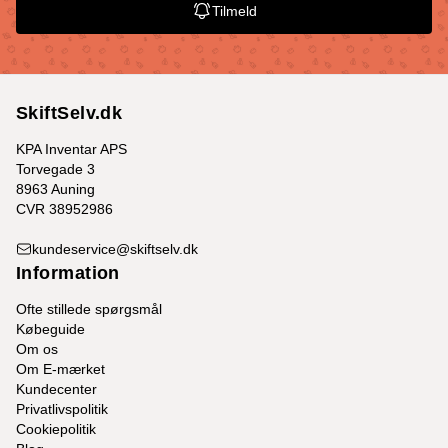
Tilmeld
SkiftSelv.dk
KPA Inventar APS
Torvegade 3
8963 Auning
CVR 38952986
kundeservice@skiftselv.dk
Information
Ofte stillede spørgsmål
Købeguide
Om os
Om E-mærket
Kundecenter
Privatlivspolitik
Cookiepolitik