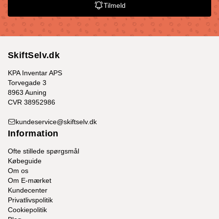
Tilmeld
SkiftSelv.dk
KPA Inventar APS
Torvegade 3
8963 Auning
CVR 38952986
kundeservice@skiftselv.dk
Information
Ofte stillede spørgsmål
Købeguide
Om os
Om E-mærket
Kundecenter
Privatlivspolitik
Cookiepolitik