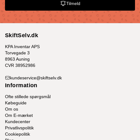
Tilmeld
SkiftSelv.dk
KPA Inventar APS
Torvegade 3
8963 Auning
CVR 38952986
kundeservice@skiftselv.dk
Information
Ofte stillede spørgsmål
Købeguide
Om os
Om E-mærket
Kundecenter
Privatlivspolitik
Cookiepolitik