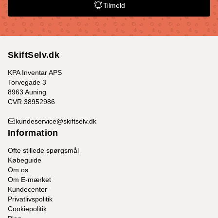
Tilmeld
SkiftSelv.dk
KPA Inventar APS
Torvegade 3
8963 Auning
CVR 38952986
kundeservice@skiftselv.dk
Information
Ofte stillede spørgsmål
Købeguide
Om os
Om E-mærket
Kundecenter
Privatlivspolitik
Cookiepolitik