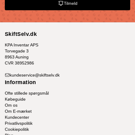
Tilmeld
SkiftSelv.dk
KPA Inventar APS
Torvegade 3
8963 Auning
CVR 38952986
kundeservice@skiftselv.dk
Information
Ofte stillede spørgsmål
Købeguide
Om os
Om E-mærket
Kundecenter
Privatlivspolitik
Cookiepolitik