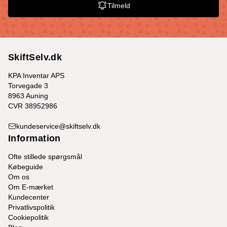
Tilmeld
SkiftSelv.dk
KPA Inventar APS
Torvegade 3
8963 Auning
CVR 38952986
kundeservice@skiftselv.dk
Information
Ofte stillede spørgsmål
Købeguide
Om os
Om E-mærket
Kundecenter
Privatlivspolitik
Cookiepolitik