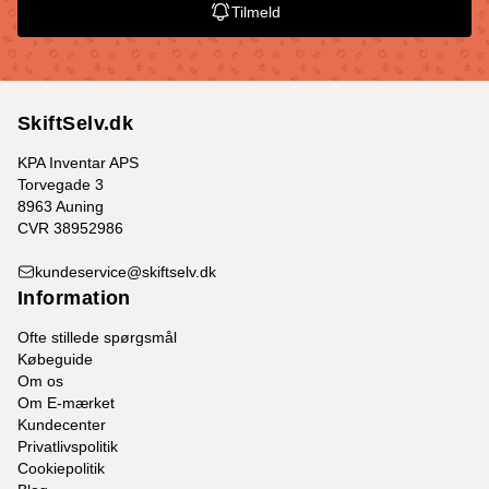
Tilmeld
SkiftSelv.dk
KPA Inventar APS
Torvegade 3
8963 Auning
CVR 38952986
kundeservice@skiftselv.dk
Information
Ofte stillede spørgsmål
Købeguide
Om os
Om E-mærket
Kundecenter
Privatlivspolitik
Cookiepolitik