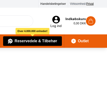
Handelsbetingelser
90 dages returret
Virksomhed
/
Privat
Indkøbskurv
0,00 DKK
Log ind
Over 4.000.000 enheder!
Reservedele & Tilbehør
Outlet
Baby Pleje & Sikkerhedsudstyr
Kropssæber & showergels