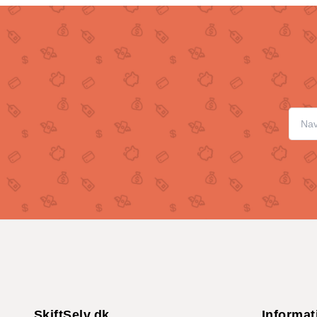
SkiftSelv.dk
Informat