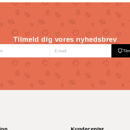
Tilmeld dig vores nyhedsbrev
Til
ion
Kundecenter