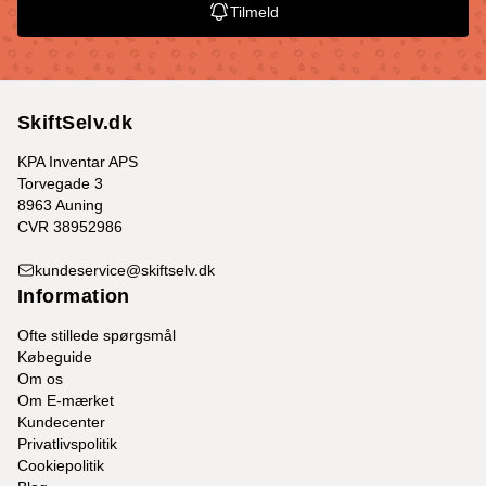
Tilmeld
SkiftSelv.dk
KPA Inventar APS
Torvegade 3
8963 Auning
CVR 38952986
kundeservice@skiftselv.dk
Information
Ofte stillede spørgsmål
Købeguide
Om os
Om E-mærket
Kundecenter
Privatlivspolitik
Cookiepolitik