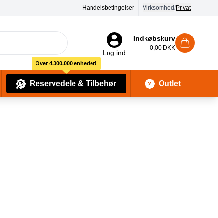
Handelsbetingelser
Virksomhed
/
Privat
Indkøbskurv
0,00 DKK
Log ind
Over 4.000.000 enheder!
Reservedele & Tilbehør
Outlet
Baby Pleje & Sikkerhedsudstyr
Kropssæber & showergels