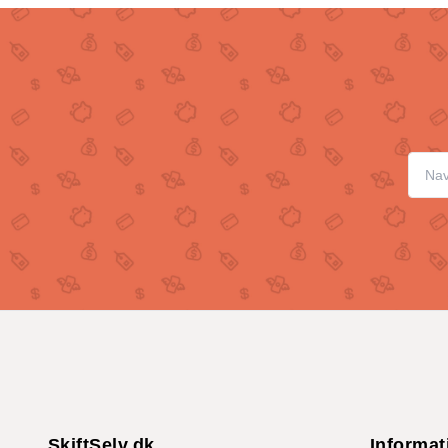
SkiftSelv.dk
Informat