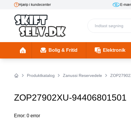
Hjælp i kundecenter
E-mær
Bolig & Fritid
Elektronik
Fester & Begivenheder
Toaster 1 (Skal mappes rigtigt)
Skønhed & Velvære
Insekter/ Skadedyrsbekæmpelse
Insektlamper & myggedræbere
Stimulering & Lystprodukter
El-Bil Ladebo
Filterkander
Helbre
Produktkatalog
Zanussi Reservedele
ZOP27902
Forside
ZOP27902XU-94406801501
Error: 0 error