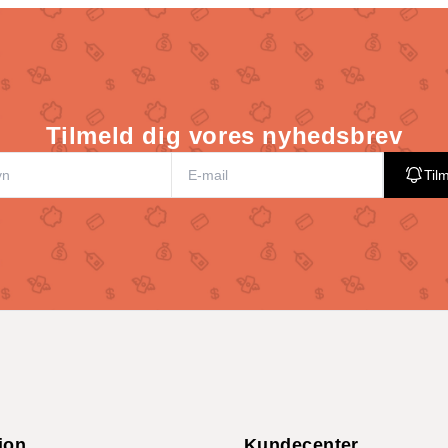
Tilmeld dig vores nyhedsbrev
Til
ion
Kundecenter