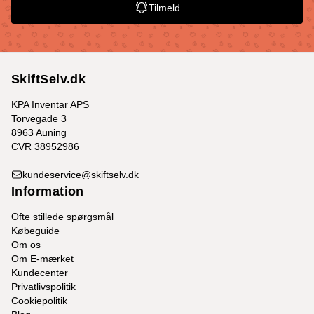
Tilmeld
SkiftSelv.dk
KPA Inventar APS
Torvegade 3
8963 Auning
CVR 38952986
kundeservice@skiftselv.dk
Information
Ofte stillede spørgsmål
Købeguide
Om os
Om E-mærket
Kundecenter
Privatlivspolitik
Cookiepolitik