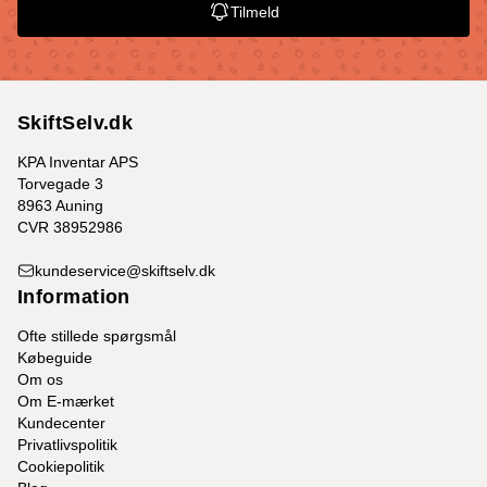
Tilmeld
SkiftSelv.dk
KPA Inventar APS
Torvegade 3
8963 Auning
CVR 38952986
kundeservice@skiftselv.dk
Information
Ofte stillede spørgsmål
Købeguide
Om os
Om E-mærket
Kundecenter
Privatlivspolitik
Cookiepolitik