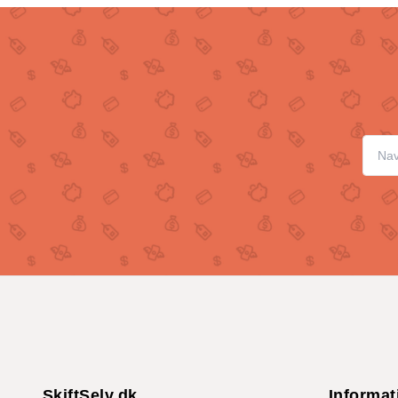
SkiftSelv.dk
Informat