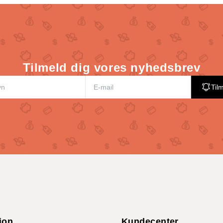
Tilmeld dig vores nyhedsbrev
Til
ion
Kundecenter