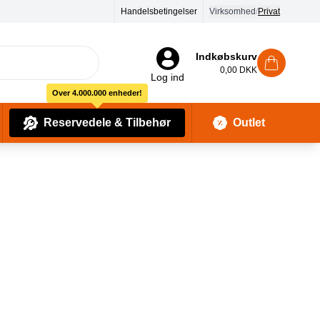
90 dages returret
Handelsbetingelser
Virksomhed
/
Privat
Indkøbskurv
0,00 DKK
Log ind
Over 4.000.000 enheder!
Reservedele & Tilbehør
Outlet
Baby Pleje & Sikkerhedsudstyr
Kropssæber & showergels