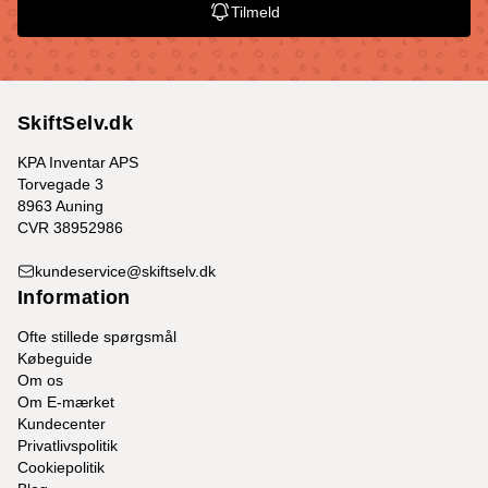
Tilmeld
SkiftSelv.dk
KPA Inventar APS
Torvegade 3
8963 Auning
CVR 38952986
kundeservice@skiftselv.dk
Information
Ofte stillede spørgsmål
Købeguide
Om os
Om E-mærket
Kundecenter
Privatlivspolitik
Cookiepolitik