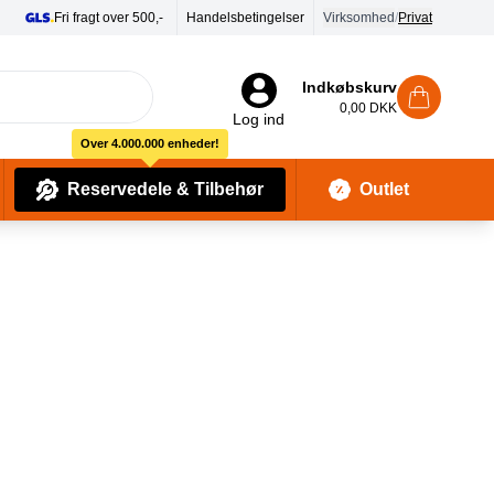
Handelsbetingelser
Virksomhed
/
Privat
Indkøbskurv
0,00 DKK
Log ind
Over 4.000.000 enheder!
Reservedele & Tilbehør
Outlet
Baby Pleje & Sikkerhedsudstyr
Kropssæber & showergels