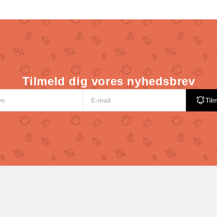
Tilmeld dig vores nyhedsbrev
Til