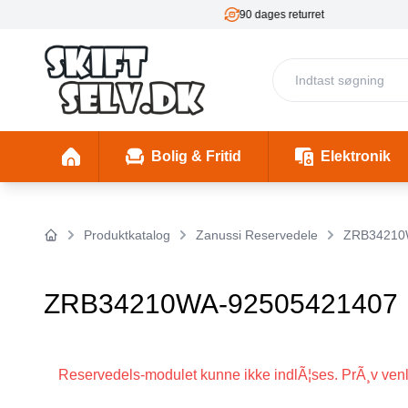
90 dages returret
2 års
Bolig & Fritid
Elektronik
Fester & Begivenheder
Toaster 1 (Skal mappes rigtigt)
Skønhed & Velvære
Insekter/ Skadedyrsbekæmpelse
Insektlamper & myggedræbere
Stimulering & Lystprodukter
El-Bil Ladebo
Filterkander
Helbre
Produktkatalog
Zanussi Reservedele
ZRB34210
Forside
ZRB34210WA-92505421407
Reservedels-modulet kunne ikke indlÃ¦ses. PrÃ¸v venli