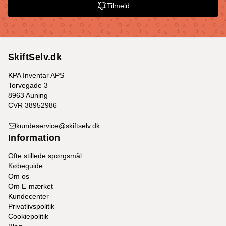
Tilmeld
SkiftSelv.dk
KPA Inventar APS
Torvegade 3
8963 Auning
CVR 38952986
kundeservice@skiftselv.dk
Information
Ofte stillede spørgsmål
Købeguide
Om os
Om E-mærket
Kundecenter
Privatlivspolitik
Cookiepolitik