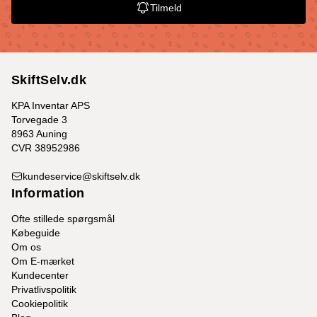
Tilmeld
SkiftSelv.dk
KPA Inventar APS
Torvegade 3
8963 Auning
CVR 38952986
kundeservice@skiftselv.dk
Information
Ofte stillede spørgsmål
Købeguide
Om os
Om E-mærket
Kundecenter
Privatlivspolitik
Cookiepolitik