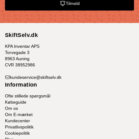
Tilmeld
SkiftSelv.dk
KPA Inventar APS
Torvegade 3
8963 Auning
CVR 38952986
kundeservice@skiftselv.dk
Information
Ofte stillede spørgsmål
Købeguide
Om os
Om E-mærket
Kundecenter
Privatlivspolitik
Cookiepolitik