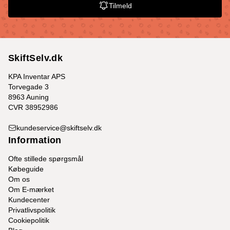
Tilmeld
SkiftSelv.dk
KPA Inventar APS
Torvegade 3
8963 Auning
CVR 38952986
kundeservice@skiftselv.dk
Information
Ofte stillede spørgsmål
Købeguide
Om os
Om E-mærket
Kundecenter
Privatlivspolitik
Cookiepolitik