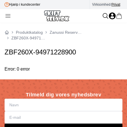
Hjælp i kundecenter
Virksomhed
E-mærket
/
Privat
Produktkatalog
Zanussi Reservedele
Forside
ZBF260X-94971228900
ZBF260X-94971228900
Error: 0 error
Tilmeld dig vores nyhedsbrev