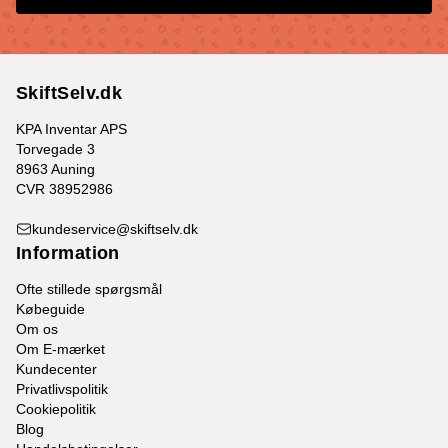
SkiftSelv.dk
KPA Inventar APS
Torvegade 3
8963 Auning
CVR 38952986
kundeservice@skiftselv.dk
Information
Ofte stillede spørgsmål
Købeguide
Om os
Om E-mærket
Kundecenter
Privatlivspolitik
Cookiepolitik
Blog