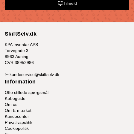
Tilmeld
SkiftSelv.dk
KPA Inventar APS
Torvegade 3
8963 Auning
CVR 38952986
kundeservice@skiftselv.dk
Information
Ofte stillede spørgsmål
Købeguide
Om os
Om E-mærket
Kundecenter
Privatlivspolitik
Cookiepolitik