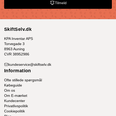
Tilmeld
SkiftSelv.dk
KPA Inventar APS
Torvegade 3
8963 Auning
CVR 38952986
kundeservice@skiftselv.dk
Information
Ofte stillede spørgsmål
Købeguide
Om os
Om E-mærket
Kundecenter
Privatlivspolitik
Cookiepolitik