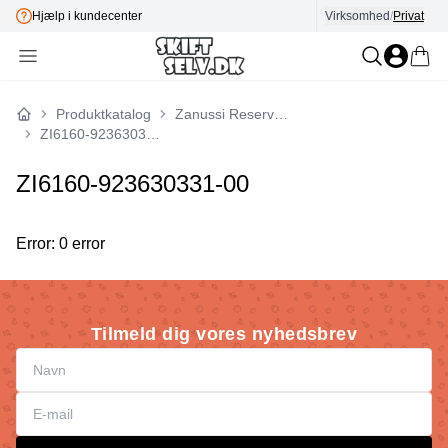
Hjælp i kundecenter
Virksomhed
E-mærket
/
Privat
Produktkatalog
Zanussi Reservedele
Forside
ZI6160-923630331-00
ZI6160-923630331-00
Error: 0 error
Tilmeld dig vores nyhedsbrev