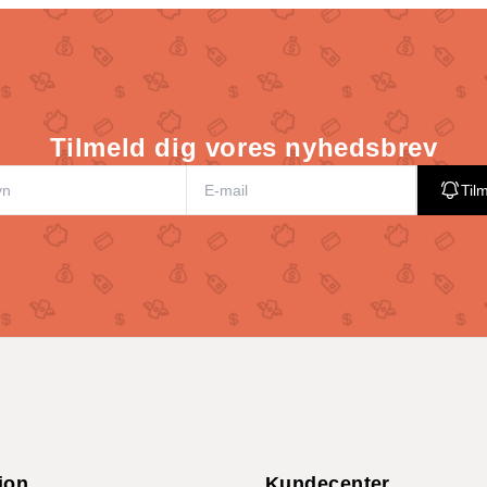
Tilmeld dig vores nyhedsbrev
Til
ion
Kundecenter