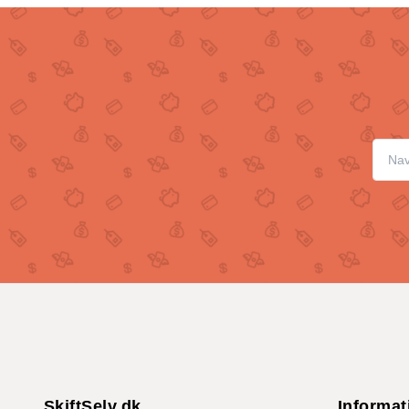
SkiftSelv.dk
Informat