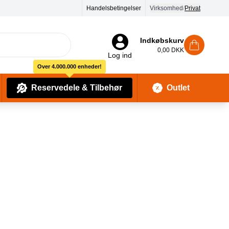
90 dages returret
Handelsbetingelser
Virksomhed
/
Privat
Indkøbskurv
0,00 DKK
Log ind
Over 4.000.000 enheder!
Reservedele & Tilbehør
Outlet
Baby Pleje & Sikkerhedsudstyr
Kropssæber & showergels