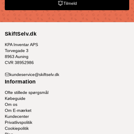
Tilmeld
SkiftSelv.dk
KPA Inventar APS
Torvegade 3
8963 Auning
CVR 38952986
kundeservice@skiftselv.dk
Information
Ofte stillede spørgsmål
Købeguide
Om os
Om E-mærket
Kundecenter
Privatlivspolitik
Cookiepolitik