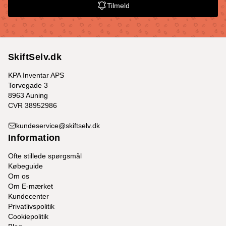
Tilmeld
SkiftSelv.dk
KPA Inventar APS
Torvegade 3
8963 Auning
CVR 38952986
kundeservice@skiftselv.dk
Information
Ofte stillede spørgsmål
Købeguide
Om os
Om E-mærket
Kundecenter
Privatlivspolitik
Cookiepolitik