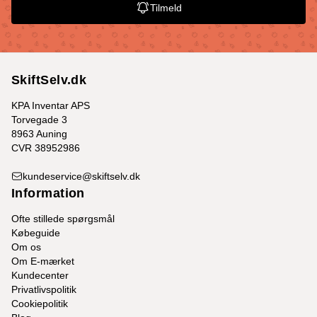
Tilmeld
SkiftSelv.dk
KPA Inventar APS
Torvegade 3
8963 Auning
CVR 38952986
kundeservice@skiftselv.dk
Information
Ofte stillede spørgsmål
Købeguide
Om os
Om E-mærket
Kundecenter
Privatlivspolitik
Cookiepolitik