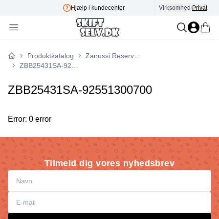
Hjælp i kundecenter
Virksomhed
/
Privat
E-mærk
Produktkatalog
Zanussi Reservedele
Forside
ZBB25431SA-92551300700
ZBB25431SA-92551300700
Error: 0 error
Tilmeld dig vores nyhedsbrev