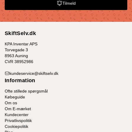
Tilmeld
SkiftSelv.dk
KPA Inventar APS
Torvegade 3
8963 Auning
CVR 38952986
kundeservice@skiftselv.dk
Information
Ofte stillede spørgsmål
Købeguide
Om os
Om E-mærket
Kundecenter
Privatlivspolitik
Cookiepolitik