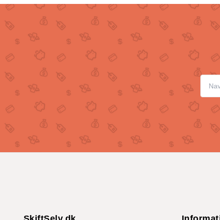
SkiftSelv.dk
Informat