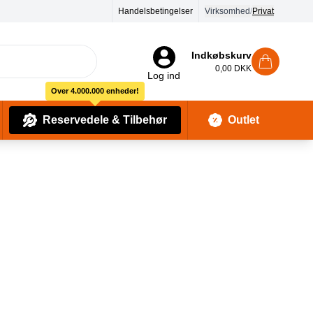
90 dages returret
Handelsbetingelser
Virksomhed
/
Privat
Indkøbskurv
0,00 DKK
Log ind
Over 4.000.000 enheder!
Reservedele & Tilbehør
Outlet
Baby Pleje & Sikkerhedsudstyr
Kropssæber & showergels