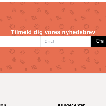
Tilmeld dig vores nyhedsbrev
Til
ion
Kundecenter