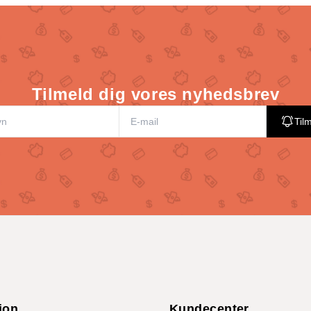
Tilmeld dig vores nyhedsbrev
Til
ion
Kundecenter