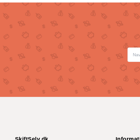
SkiftSelv.dk
Informat