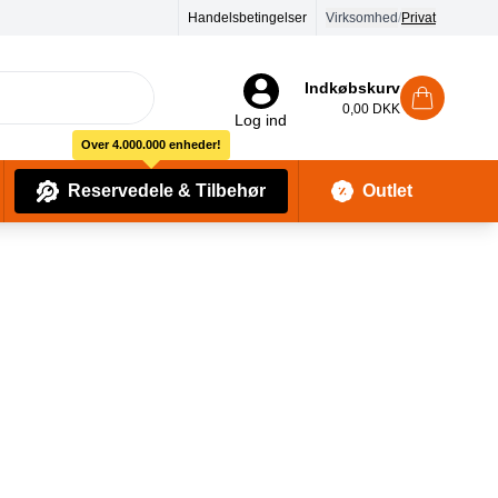
Handelsbetingelser
90 dages returret
Virksomhed
/
Privat
Indkøbskurv
0,00 DKK
Log ind
Over 4.000.000 enheder!
Reservedele & Tilbehør
Outlet
Baby Pleje & Sikkerhedsudstyr
Kropssæber & showergels