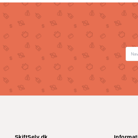
SkiftSelv.dk
Informat