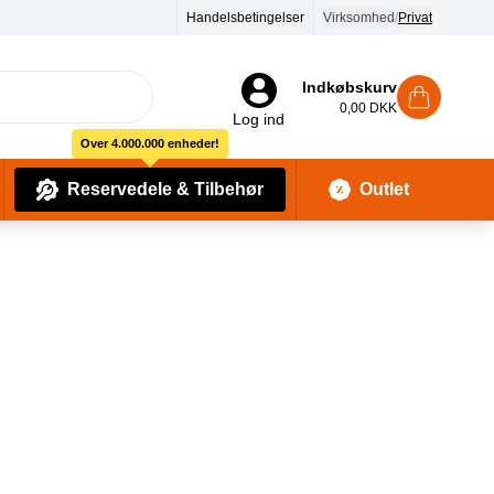
turret
Handelsbetingelser
Virksomhed
/
Privat
Indkøbskurv
0,00 DKK
Log ind
Over 4.000.000 enheder!
Reservedele & Tilbehør
Outlet
Baby Pleje & Sikkerhedsudstyr
Kropssæber & showergels