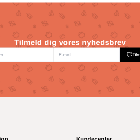
Tilmeld dig vores nyhedsbrev
Til
ion
Kundecenter