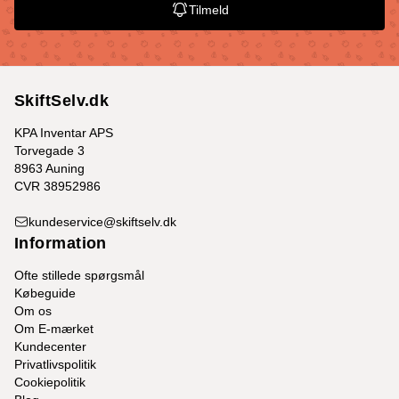
Tilmeld
SkiftSelv.dk
KPA Inventar APS
Torvegade 3
8963 Auning
CVR 38952986
kundeservice@skiftselv.dk
Information
Ofte stillede spørgsmål
Købeguide
Om os
Om E-mærket
Kundecenter
Privatlivspolitik
Cookiepolitik