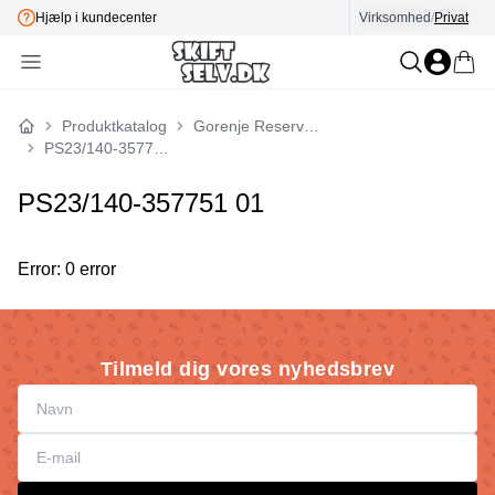
Hjælp i kundecenter
Virksomhed
E-mærket
/
Privat
Produktkatalog
Gorenje Reservedele
Forside
PS23/140-357751 01
PS23/140-357751 01
Error: 0 error
Tilmeld dig vores nyhedsbrev