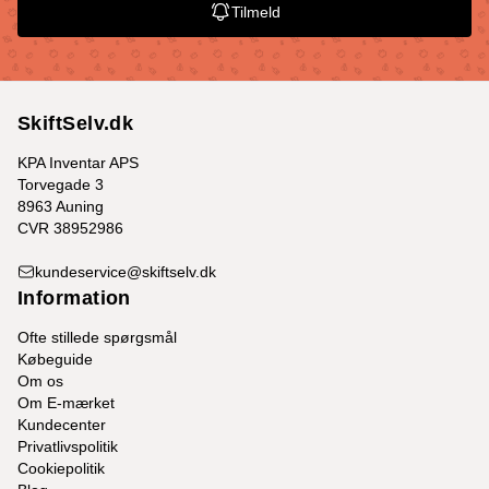
Tilmeld
SkiftSelv.dk
KPA Inventar APS
Torvegade 3
8963 Auning
CVR 38952986
kundeservice@skiftselv.dk
Information
Ofte stillede spørgsmål
Købeguide
Om os
Om E-mærket
Kundecenter
Privatlivspolitik
Cookiepolitik