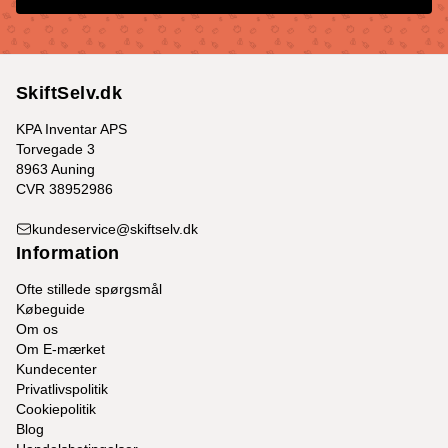
SkiftSelv.dk
KPA Inventar APS
Torvegade 3
8963 Auning
CVR 38952986
kundeservice@skiftselv.dk
Information
Ofte stillede spørgsmål
Købeguide
Om os
Om E-mærket
Kundecenter
Privatlivspolitik
Cookiepolitik
Blog