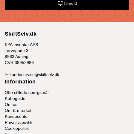
Tilmeld
SkiftSelv.dk
KPA Inventar APS
Torvegade 3
8963 Auning
CVR 38952986
kundeservice@skiftselv.dk
Information
Ofte stillede spørgsmål
Købeguide
Om os
Om E-mærket
Kundecenter
Privatlivspolitik
Cookiepolitik