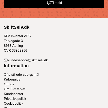
Tilmeld
SkiftSelv.dk
KPA Inventar APS
Torvegade 3
8963 Auning
CVR 38952986
kundeservice@skiftselv.dk
Information
Ofte stillede spørgsmål
Købeguide
Om os
Om E-mærket
Kundecenter
Privatlivspolitik
Cookiepolitik