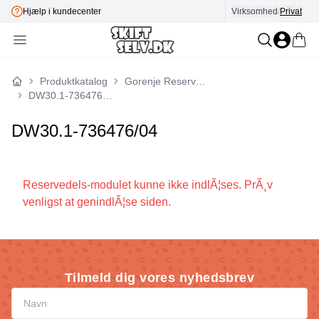
Hjælp i kundecenter
Virksomhed
/
Privat
Produktkatalog
Gorenje Reservedele
Forside
DW30.1-736476/04
DW30.1-736476/04
Reservedels-modulet kunne ikke indlÃ¦ses. PrÃ¸v
venligst at genindlÃ¦se siden.
Tilmeld dig vores nyhedsbrev