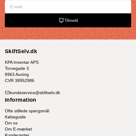
Tilmeld
SkiftSelv.dk
KPA Inventar APS
Torvegade 3
8963 Auning
CVR 38952986
kundeservice@skiftselv.dk
Information
Ofte stillede spørgsmål
Købeguide
Om os
Om E-mærket
Kundecenter