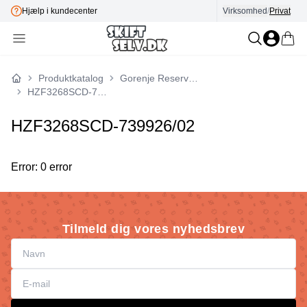
Hjælp i kundecenter
Virksomhed
E-mærket
/
Privat
Produktkatalog
Gorenje Reservedele
Forside
HZF3268SCD-739926/02
HZF3268SCD-739926/02
Error: 0 error
Tilmeld dig vores nyhedsbrev