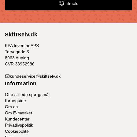
Tilmeld
SkiftSelv.dk
KPA Inventar APS
Torvegade 3
8963 Auning
CVR 38952986
kundeservice@skiftselv.dk
Information
Ofte stillede spørgsmål
Købeguide
Om os
Om E-mærket
Kundecenter
Privatlivspolitik
Cookiepolitik