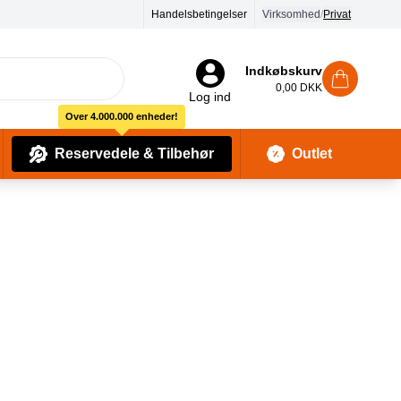
90 dages returret
Handelsbetingelser
Virksomhed
/
Privat
Indkøbskurv
0,00 DKK
Log ind
Over 4.000.000 enheder!
Reservedele & Tilbehør
Outlet
Baby Pleje & Sikkerhedsudstyr
Kropssæber & showergels