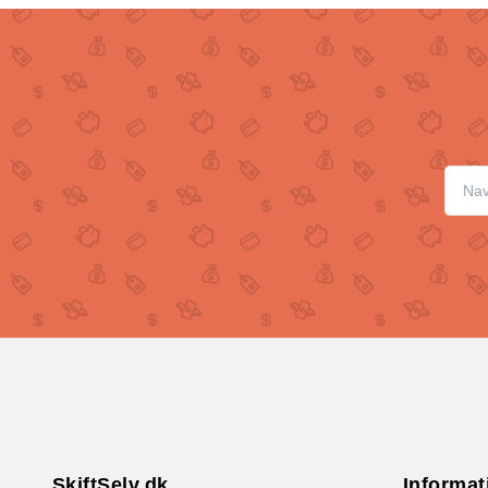
SkiftSelv.dk
Informat