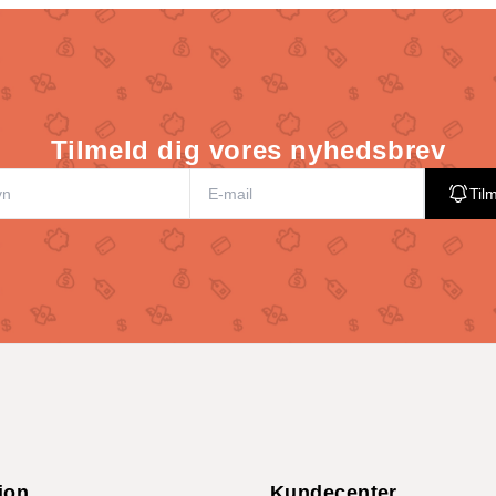
Tilmeld dig vores nyhedsbrev
Til
ion
Kundecenter