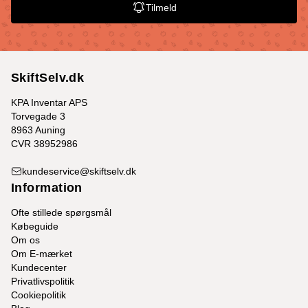
Tilmeld
SkiftSelv.dk
KPA Inventar APS
Torvegade 3
8963 Auning
CVR 38952986
kundeservice@skiftselv.dk
Information
Ofte stillede spørgsmål
Købeguide
Om os
Om E-mærket
Kundecenter
Privatlivspolitik
Cookiepolitik