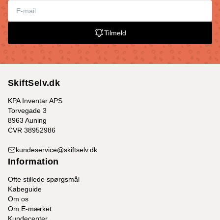
Tilmeld
SkiftSelv.dk
KPA Inventar APS
Torvegade 3
8963 Auning
CVR 38952986
kundeservice@skiftselv.dk
Information
Ofte stillede spørgsmål
Købeguide
Om os
Om E-mærket
Kundecenter