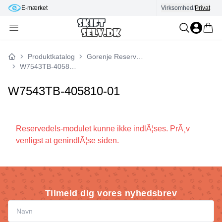
E-mærket
Virksomhed
/
Privat
Produktkatalog
Gorenje Reservedele
Forside
W7543TB-405810-01
W7543TB-405810-01
Reservedels-modulet kunne ikke indlÃ¦ses. PrÃ¸v
venligst at genindlÃ¦se siden.
Tilmeld dig vores nyhedsbrev