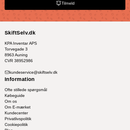
Tilmeld
SkiftSelv.dk
KPA Inventar APS
Torvegade 3
8963 Auning
CVR 38952986
kundeservice@skiftselv.dk
Information
Ofte stillede spørgsmål
Købeguide
Om os
Om E-mærket
Kundecenter
Privatlivspolitik
Cookiepolitik