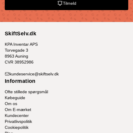
Tilmeld
SkiftSelv.dk
KPA Inventar APS
Torvegade 3
8963 Auning
CVR 38952986
kundeservice@skiftselv.dk
Information
Ofte stillede spørgsmål
Købeguide
Om os
Om E-mærket
Kundecenter
Privatlivspolitik
Cookiepolitik