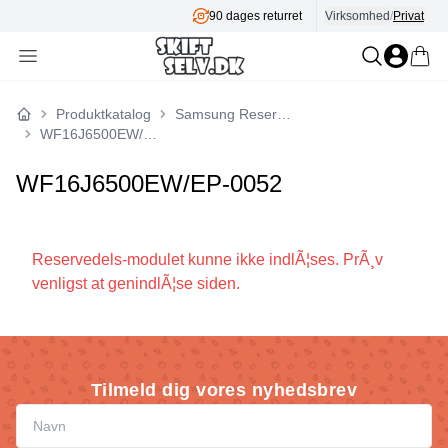
90 dages returret
Virksomhed
/
Privat
Produktkatalog
Samsung Reservedele
Forside
WF16J6500EW/EP-0052
WF16J6500EW/EP-0052
Reservedels-modulet kunne ikke indlÃ¦ses. PrÃ¸v
venligst at genindlÃ¦se siden.
Tilmeld dig vores nyhedsbrev