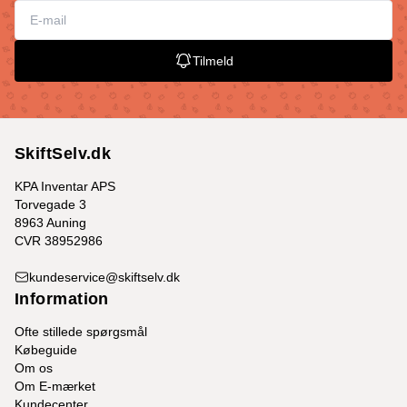
Tilmeld
SkiftSelv.dk
KPA Inventar APS
Torvegade 3
8963 Auning
CVR 38952986
kundeservice@skiftselv.dk
Information
Ofte stillede spørgsmål
Købeguide
Om os
Om E-mærket
Kundecenter