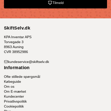
Tilmeld
SkiftSelv.dk
KPA Inventar APS
Torvegade 3
8963 Auning
CVR 38952986
kundeservice@skiftselv.dk
Information
Ofte stillede spørgsmål
Købeguide
Om os
Om E-mærket
Kundecenter
Privatlivspolitik
Cookiepolitik