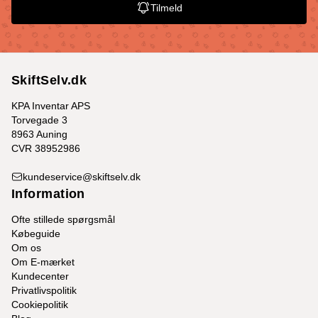
Tilmeld
SkiftSelv.dk
KPA Inventar APS
Torvegade 3
8963 Auning
CVR 38952986
kundeservice@skiftselv.dk
Information
Ofte stillede spørgsmål
Købeguide
Om os
Om E-mærket
Kundecenter
Privatlivspolitik
Cookiepolitik