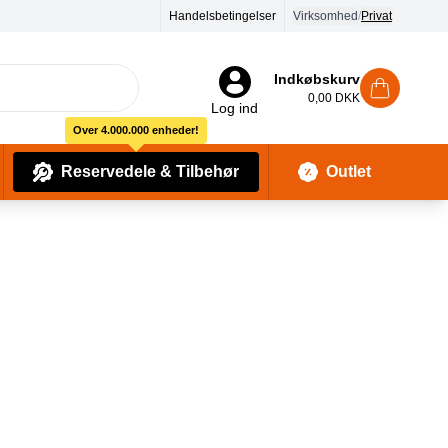
Handelsbetingelser
Virksomhed
/
Privat
Indkøbskurv
0,00 DKK
Log ind
Over 4.000.000 enheder!
Reservedele & Tilbehør
Outlet
Baby Pleje & Sikkerhedsudstyr
Kropssæber & showergels