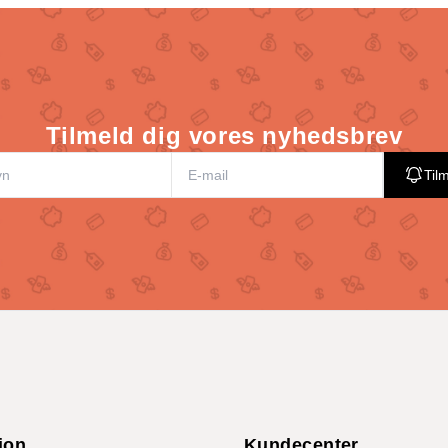
Tilmeld dig vores nyhedsbrev
Til
ion
Kundecenter