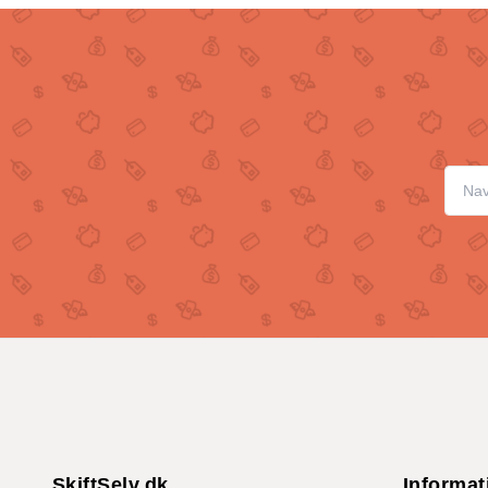
SkiftSelv.dk
Informat