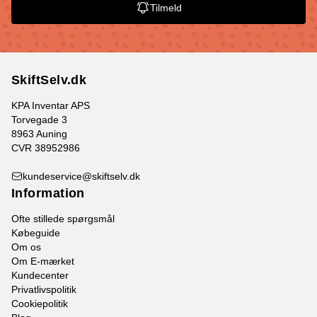
Tilmeld
SkiftSelv.dk
KPA Inventar APS
Torvegade 3
8963 Auning
CVR 38952986
kundeservice@skiftselv.dk
Information
Ofte stillede spørgsmål
Købeguide
Om os
Om E-mærket
Kundecenter
Privatlivspolitik
Cookiepolitik