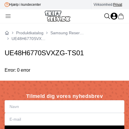
Hjælp i kundecenter
Virksomhed
E-mærket
/
Privat
Produktkatalog
Samsung Reservedele
Forside
UE48H6770SVXZG-TS01
UE48H6770SVXZG-TS01
Error: 0 error
Tilmeld dig vores nyhedsbrev