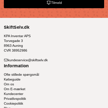
Tilmeld
SkiftSelv.dk
KPA Inventar APS
Torvegade 3
8963 Auning
CVR 38952986
kundeservice@skiftselv.dk
Information
Ofte stillede spørgsmål
Købeguide
Om os
Om E-mærket
Kundecenter
Privatlivspolitik
Cookiepolitik