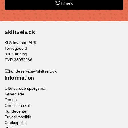
Tilmeld
SkiftSelv.dk
KPA Inventar APS
Torvegade 3
8963 Auning
CVR 38952986
kundeservice@skiftselv.dk
Information
Ofte stillede spørgsmål
Købeguide
Om os
Om E-mærket
Kundecenter
Privatlivspolitik
Cookiepolitik