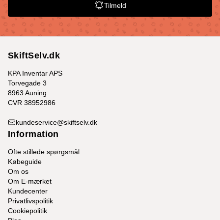
Tilmeld
SkiftSelv.dk
KPA Inventar APS
Torvegade 3
8963 Auning
CVR 38952986
kundeservice@skiftselv.dk
Information
Ofte stillede spørgsmål
Købeguide
Om os
Om E-mærket
Kundecenter
Privatlivspolitik
Cookiepolitik